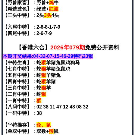
【野兽家畜】：野兽+
鸡
牛
【精选波色】：绿波+
红波
【三头中特】：2头
3头
4头
【六尾中特】：2-6-8-1-7-9
【四尾中特】：2-6-7-9
【香港六合】
2026年079期
免费公开资料
本期开奖结果:04-32-07-15-46-29特码23猴
【中特生肖】：蛇
猴
羊猪兔鼠鸡狗马
【七肖中特】：蛇
猴
羊猪兔鼠鸡
【五肖中特】：蛇
猴
羊猪兔
【四肖中特】：蛇
猴
羊猪
【三肖中特】：蛇
猴
羊
【二肖中特】：蛇
猴
【一肖中特】：
猴
【八码中特】：02 38 11 47 12 48 08 32
【一码中特】：38
【平特推存】：
兔、鼠
【单双中特】：双数+
猴
鼠