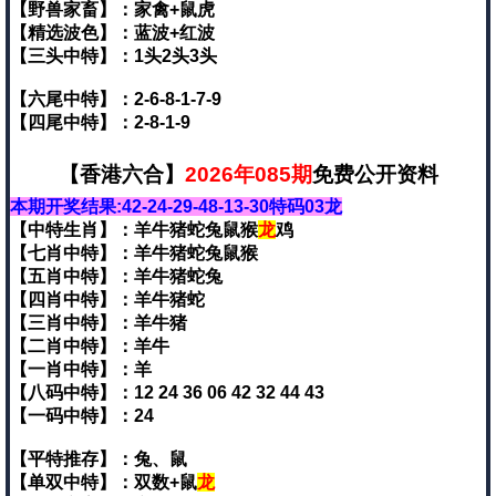
【野兽家畜】：家禽+鼠虎
【精选波色】：蓝波+红波
【三头中特】：1头2头3头
【六尾中特】：2-6-8-1-7-9
【四尾中特】：2-8-1-9
【香港六合】
2026年085期
免费公开资料
本期开奖结果:42-24-29-48-13-30特码03龙
【中特生肖】：羊牛猪蛇兔鼠猴
龙
鸡
【七肖中特】：羊牛猪蛇兔鼠猴
【五肖中特】：羊牛猪蛇兔
【四肖中特】：羊牛猪蛇
【三肖中特】：羊牛猪
【二肖中特】：羊牛
【一肖中特】：羊
【八码中特】：12 24 36 06 42 32 44 43
【一码中特】：24
【平特推存】：兔、鼠
【单双中特】：双数+鼠
龙