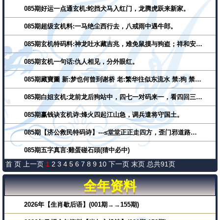
085期好运一点通玄机:蛇挡犬马入红门，龙腾虎跃来新家。
085期超级玄机料:一马绝尘西行去，八戒雨中遇牛郎。
085期玄机特码料:神龙吐水藏吉兆，难免鼠摸与狗盗；祥和安静乐安居，心无算计最可靠。看生肖:三一前后开
085期玄机一句话:仇人相见，分外眼红。
085期藏寶圖 新:梦也何曾到谢桥 老:繁华往似东流水 禁:狗 禁:0尾 玄機字:《彦》
085期白姐玄机:龙前龙后狗站中，四七一对码来一，看四回三到天明，九跟必中牛必到。
085期赢钱诀玄机诗:烽火四起江山急，调兵遣将守国土。
085期【济公救民特码诗】---≤堂堂正正走四方，歪门邪道路难行≥-- 開:？
085期五字真言:雞蛋碰石頭(猜中必中)
首 页
上一页
1
2
3
4
5
6
7
8
9
10
下一页
末页
总共
91
页
全年资料
2026年【生肖歇后语】(001期→→155期)