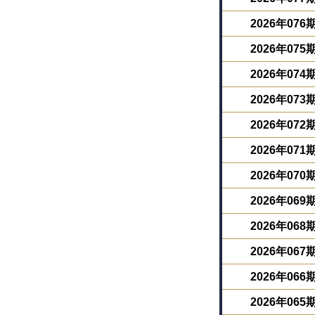
2026年07
2026年07
2026年07
2026年07
2026年07
2026年07
2026年07
2026年06
2026年06
2026年06
2026年06
2026年06