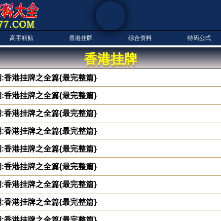
高手精贴
香港挂牌
综合资料
特码公式
香港挂牌
5期:香港挂牌之全篇{最完整篇}
4期:香港挂牌之全篇{最完整篇}
3期:香港挂牌之全篇{最完整篇}
2期:香港挂牌之全篇{最完整篇}
1期:香港挂牌之全篇{最完整篇}
0期:香港挂牌之全篇{最完整篇}
9期:香港挂牌之全篇{最完整篇}
8期:香港挂牌之全篇{最完整篇}
7期:香港挂牌之全篇{最完整篇}