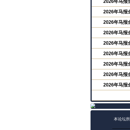
2026年马报
2026年马报
2026年马报
2026年马报
2026年马报
2026年马报
2026年马报
2026年马报
2026年马报
本论坛所