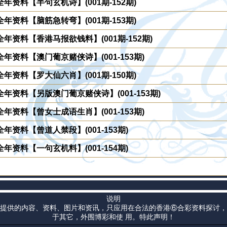
全年资料【半句玄机诗】(001期-152期)
全年资料【脑筋急转弯】(001期-153期)
全年资料【香港马报欲钱料】(001期-152期)
全年资料【澳门葡京赌侠诗】(001-153期)
全年资料【罗大仙六肖】(001期-150期)
全年资料【另版澳门葡京赌侠诗】(001-153期)
全年资料【曾女士成语生肖】(001-153期)
全年资料【曾道人禁段】(001-153期)
全年资料【一句玄机料】(001-154期)
说明
提供的内容、资料、图片和资讯，只应用在合法的香港⑥合彩资料探讨，
于其它，外围博彩和使 用。特此声明！