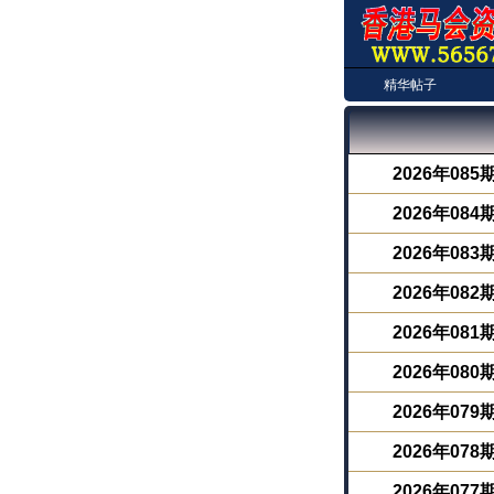
精华帖子
2026年08
2026年08
2026年08
2026年08
2026年08
2026年08
2026年07
2026年07
2026年07