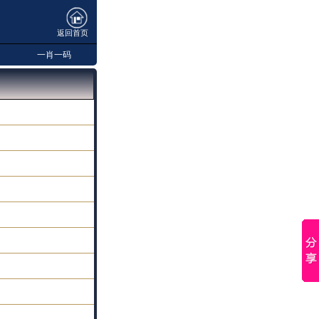
返回首页
一肖一码