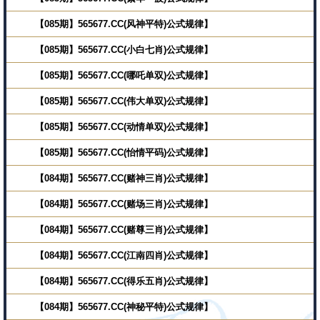
【085期】565677.CC(风神平特)公式规律】
【085期】565677.CC(小白七肖)公式规律】
【085期】565677.CC(哪吒单双)公式规律】
【085期】565677.CC(伟大单双)公式规律】
【085期】565677.CC(动情单双)公式规律】
【085期】565677.CC(怡情平码)公式规律】
【084期】565677.CC(赌神三肖)公式规律】
【084期】565677.CC(赌场三肖)公式规律】
【084期】565677.CC(赌尊三肖)公式规律】
【084期】565677.CC(江南四肖)公式规律】
【084期】565677.CC(得乐五肖)公式规律】
【084期】565677.CC(神秘平特)公式规律】