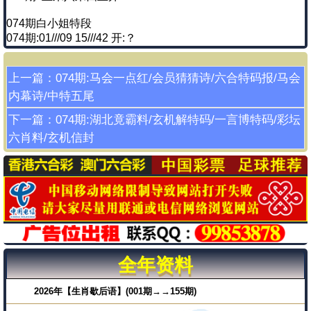
074期白小姐特段
074期:01///09 15///42 开:？
上一篇：
074期:马会一点红/会员猜猜诗/六合特码报/马会
内幕诗/中特五尾
下一篇：
074期:湖北竟霸料/玄机解特码/一言博特码/彩坛
六肖料/玄机信封
全年资料
2026年【生肖歇后语】(001期→→155期)